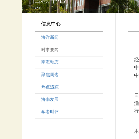
信息中心
海洋新闻
时事要闻
经
南海动态
中
聚焦周边
中
热点追踪
日
海南发展
渔
行
学者时评
另
本