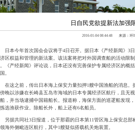
日自民党欲提新法加强
2016-01-04 08:44:48 来源：
日本今年首次国会会议将于4日召开。据日本《产经新闻》3
济区权益和管理的新法案。该法案将把对外国调查船的活动限制
。《产经新闻》评论说，日本还没有完善保护专属经济区的概括
国。
在这之前，传出日本海上保安力量扣押1艘中国渔船的消息。
傍晚以涉嫌在长崎县五岛市海域的日本专属经济区航行，且无视
船，并当场逮捕中国籍船长。报道称，海保方面的巡逻船发现，
拣选渔获作业。除船长外，船上还有6名船员。
据共同社3日报道，位于那霸的日本第11管区海上保安总部称
领海外侧毗连区航行，其中1艘疑似搭载机关炮装置。