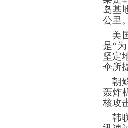
岛基
公里
美
是“
坚定
伞所
朝
轰炸
核攻
韩