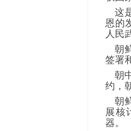
这
恩的
人民
朝
签署
朝
约，
朝
展核
器。