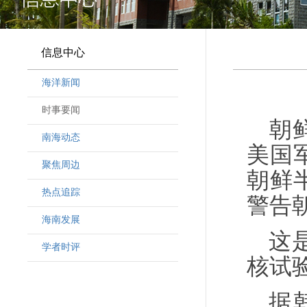
信息中心
海洋新闻
时事要闻
朝
南海动态
美国
聚焦周边
朝鲜
热点追踪
警告
海南发展
这
学者时评
核试
据