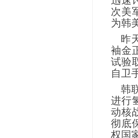
迅速
次美
为韩
昨
袖金
试验
自卫
韩
进行
动核
彻底
权国