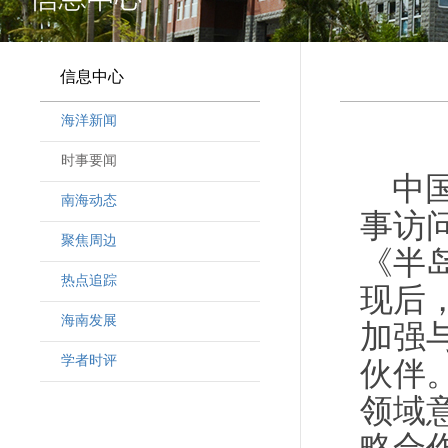
信息中心
海洋新闻
时事要闻
中
南海动态
事访
聚焦周边
《半岛
热点追踪
现后
海南发展
加强
学者时评
伙伴
领域