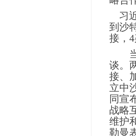
略合
习
到沙
接，
当天
谈。
接、
立中
同宣
战略
维护
勒曼