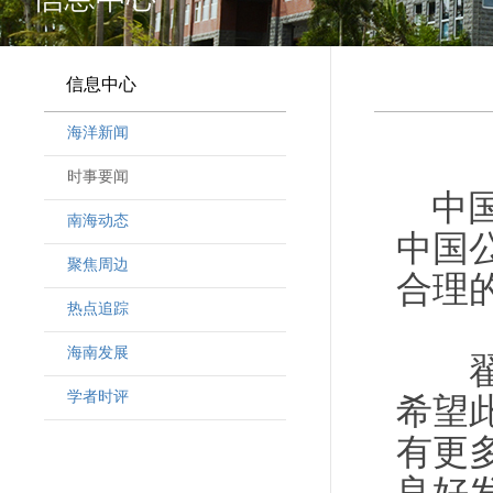
信息中心
海洋新闻
时事要闻
中
南海动态
中国
聚焦周边
合理
热点追踪
海南发展
翟隽
学者时评
希望
有更