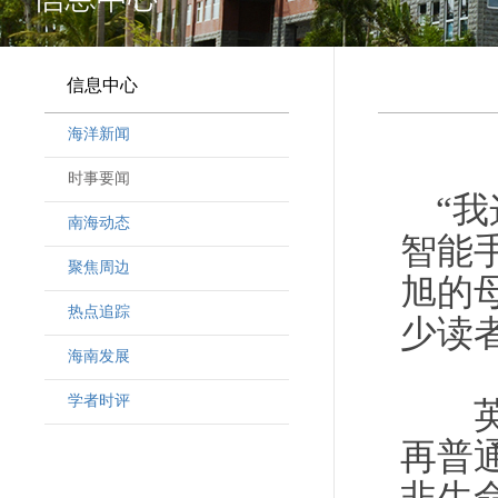
信息中心
海洋新闻
时事要闻
“
南海动态
智能
聚焦周边
旭的
热点追踪
少读
海南发展
学者时评
英烈
再普