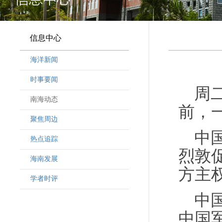
信息中心
海洋新闻
时事要闻
周
南海动态
前，
聚焦周边
中
热点追踪
烈敦
海南发展
方主
学者时评
中
中国