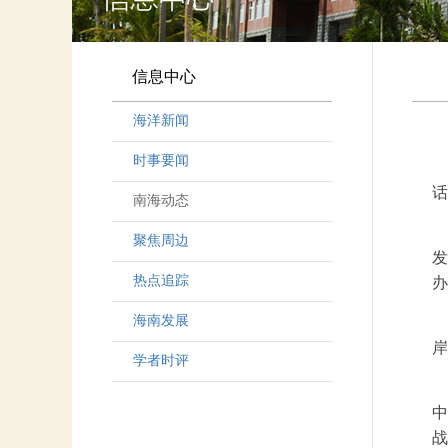
信息中心
海洋新闻
时事要闻
话
南海动态
聚焦周边
发
热点追踪
办
海南发展
岸
学者时评
中
战