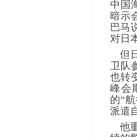
中国
暗示
巴马
对日
但
卫队
也转
峰会
的“
派遣
他