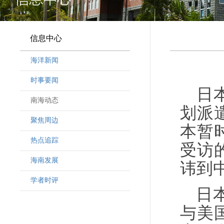
信息中心
海洋新闻
时事要闻
日
南海动态
划派
聚焦周边
本暂
热点追踪
受访
海南发展
讳到
学者时评
日
与美