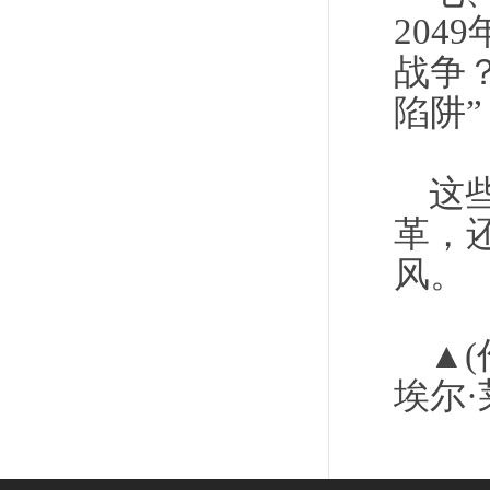
204
战争
陷阱”
这
革，
风。
▲
埃尔·