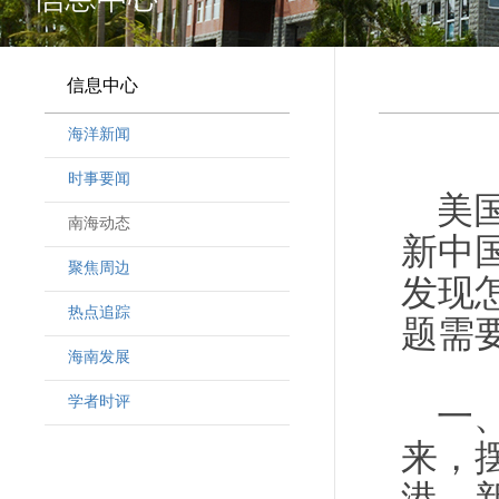
信息中心
海洋新闻
时事要闻
美
南海动态
新中
聚焦周边
发现
热点追踪
题需
海南发展
学者时评
一
来，