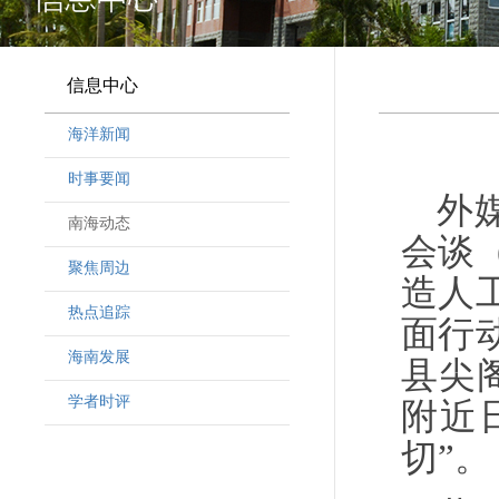
信息中心
海洋新闻
时事要闻
外
南海动态
会谈
聚焦周边
造人
热点追踪
面行
海南发展
县尖
学者时评
附近
切”。