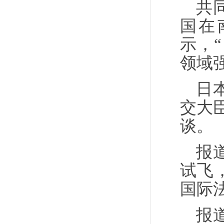
共
国在
示，
领域
日
交大
谈。
报
试飞
国际
报