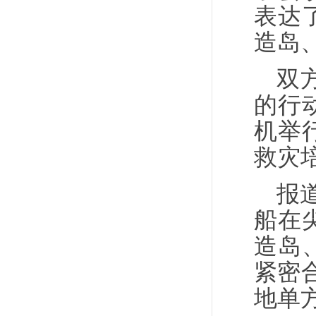
表达
造岛
双
的行
机举
救灾
报
船在
造岛
紧密
地单