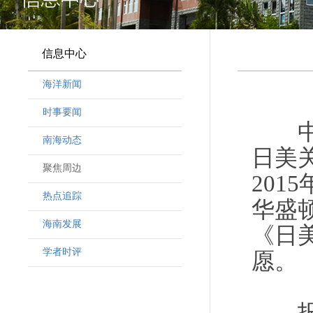
信息中心
海洋新闻
时事要闻
中新
南海动态
日美
聚焦周边
201
热点追踪
华盛
海南发展
《日
学者时评
愿。