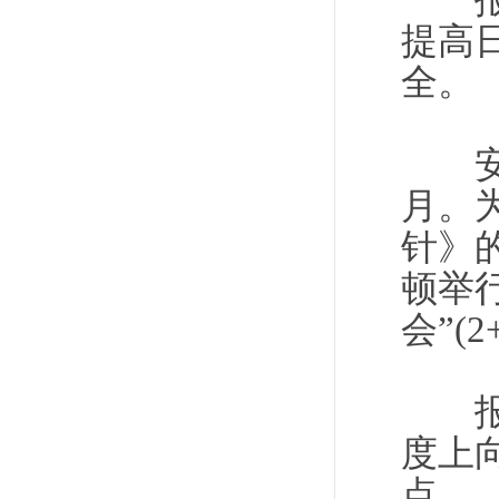
报道
提高
全。
安倍
月。
针》
顿举
会”(
报道
度上
点。