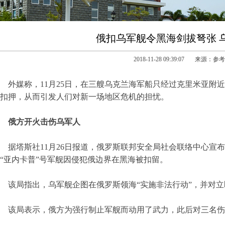
俄扣乌军舰令黑海剑拔弩张 
2018-11-28 09:39:07 来源：
外媒称，11月25日，在三艘乌克兰海军船只经过克里米亚附
扣押，从而引发人们对新一场地区危机的担忧。
俄方开火击伤乌军人
据塔斯社11月26日报道，俄罗斯联邦安全局社会联络中心宣布
“亚内卡普”号军舰因侵犯俄边界在黑海被扣留。
该局指出，乌军舰企图在俄罗斯领海“实施非法行动”，并对
该局表示，俄方为强行制止军舰而动用了武力，此后对三名伤