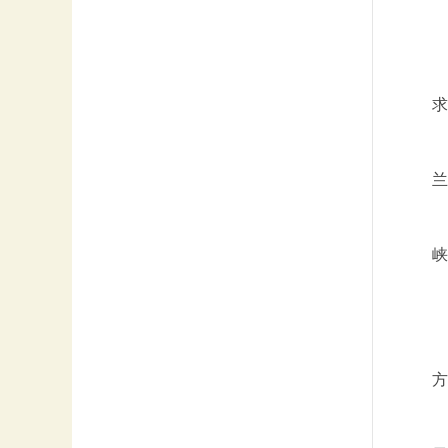
求
兰
峡
方