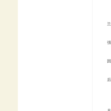
兰
强
因
后
月