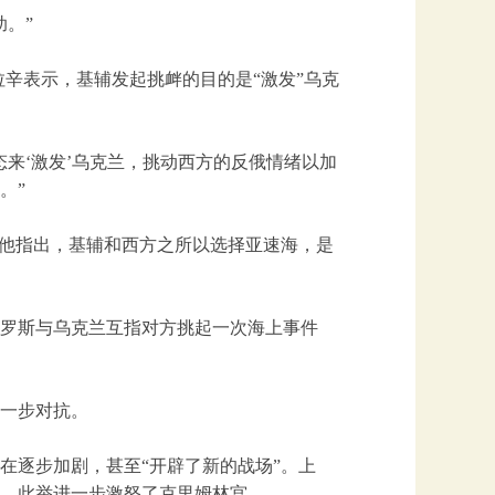
。”
拉辛表示，基辅发起挑衅的目的是“激发”乌克
来‘激发’乌克兰，挑动西方的反俄情绪以加
。”
”他指出，基辅和西方之所以选择亚速海，是
在俄罗斯与乌克兰互指对方挑起一次海上事件
一步对抗。
在逐步加剧，甚至“开辟了新的战场”。上
，此举进一步激怒了克里姆林宫。