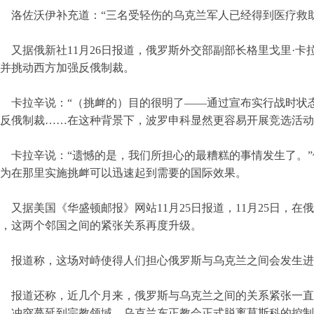
洛佐沃伊补充道：“三名受轻伤的乌克兰军人已经得到医疗救助
又据俄新社11月26日报道，俄罗斯外交部副部长格里戈里·卡
并挑动西方加强反俄制裁。
卡拉辛说：“（挑衅的）目的很明了——通过宣布实行战时状态
反俄制裁……在这种背景下，波罗申科显然更容易开展竞选活动
卡拉辛说：“遗憾的是，我们所担心的最糟糕的事情发生了。
为在那里实施挑衅可以迅速起到需要的国际效果。
又据美国《华盛顿邮报》网站11月25日报道，11月25日，
，这两个邻国之间的紧张关系再度升级。
报道称，这场对峙使得人们担心俄罗斯与乌克兰之间会发生进
报道还称，近几个月来，俄罗斯与乌克兰之间的关系紧张一直
，冲突蔓延到宗教领域。乌克兰东正教会正式脱离莫斯科的控制