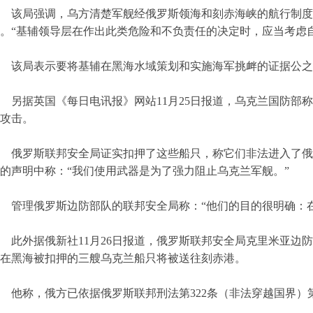
该局强调，乌方清楚军舰经俄罗斯领海和刻赤海峡的航行制度
。“基辅领导层在作出此类危险和不负责任的决定时，应当考虑
该局表示要将基辅在黑海水域策划和实施海军挑衅的证据公之
另据英国《每日电讯报》网站11月25日报道，乌克兰国防部
攻击。
俄罗斯联邦安全局证实扣押了这些船只，称它们非法进入了俄
的声明中称：“我们使用武器是为了强力阻止乌克兰军舰。”
管理俄罗斯边防部队的联邦安全局称：“他们的目的很明确：
此外据俄新社11月26日报道，俄罗斯联邦安全局克里米亚边
在黑海被扣押的三艘乌克兰船只将被送往刻赤港。
他称，俄方已依据俄罗斯联邦刑法第322条（非法穿越国界）