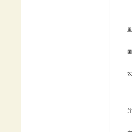
里
国
效
并