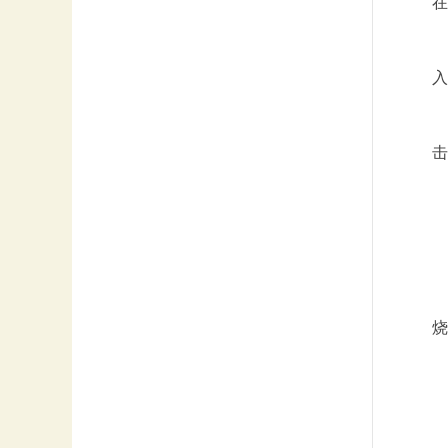
在
入
击
烧