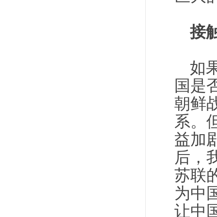
接
如
国是
朝鲜
系。
益加
后，
苏联
为中
让中