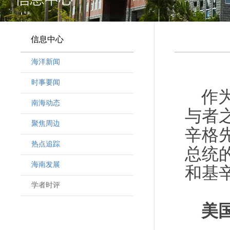
信息中心
海洋新闻
时事要闻
作
南海动态
与者
聚焦周边
辛格
热点追踪
总统
海南发展
和基
学者时评
美