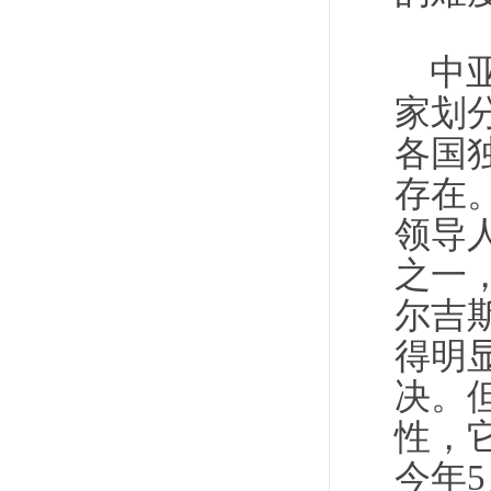
中
家划
各国
存在。
领导
之一
尔吉
得明
决。
性，
今年