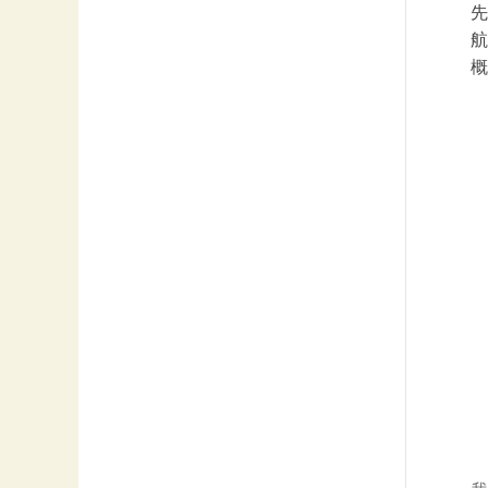
先
航
概