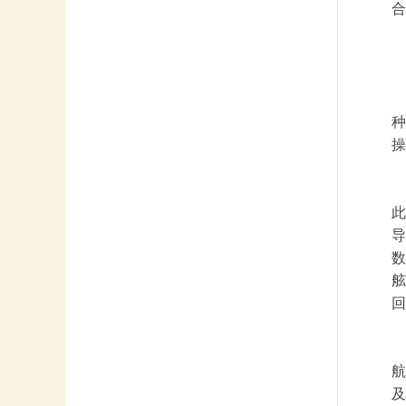
合
种
操
此
导
数
舷
回
航
及