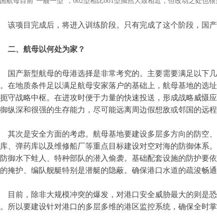
国航母目前“一艘一型”，002型相比001型虽然大致相近，但改动之处也
该项目完成后，将进入训练阶段。只有完成了这个阶段，国产
二、航母以何处为家？
国产新型航母的母港选择是非常考究的。主要需要满足以下几
。在地质条件足以满足航母安家落户的基础上，航母基地的选址
扼守战略中枢。在进攻时便于力量的快速投送，形成战略威慑应
御纵深和很强的生存能力，尽可能远离周边假想敌或邻国的远程
其次是安全方面的考虑。航母基地要建设多层多方向的防空、
库、弹药库以及维修船厂等重点目标建设对空对海的防御体系。
防御水下蛙人、特种部队的潜入偷袭。基础配套设施的防护要依
的掩护、编队舰艇特别是潜艇的隐蔽。确保港口水道的疏浚畅通
目前，除非大规模冲突的爆发，对港口安全威胁最大的则是恐
。所以要建设针对港口的多层多维的港区监控系统，确保全时掌