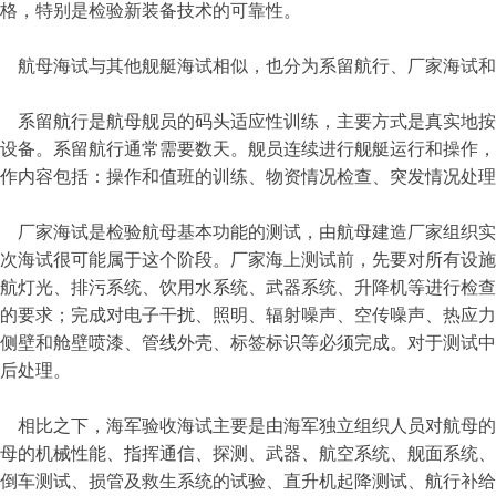
格，特别是检验新装备技术的可靠性。
航母海试与其他舰艇海试相似，也分为系留航行、厂家海试和
系留航行是航母舰员的码头适应性训练，主要方式是真实地按
设备。系留航行通常需要数天。舰员连续进行舰艇运行和操作，
作内容包括：操作和值班的训练、物资情况检查、突发情况处理
厂家海试是检验航母基本功能的测试，由航母建造厂家组织实
次海试很可能属于这个阶段。厂家海上测试前，先要对所有设施
航灯光、排污系统、饮用水系统、武器系统、升降机等进行检查
的要求；完成对电子干扰、照明、辐射噪声、空传噪声、热应力
侧壁和舱壁喷漆、管线外壳、标签标识等必须完成。对于测试中
后处理。
相比之下，海军验收海试主要是由海军独立组织人员对航母的
母的机械性能、指挥通信、探测、武器、航空系统、舰面系统、
倒车测试、损管及救生系统的试验、直升机起降测试、航行补给