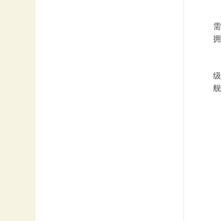
需
拥
级
舰