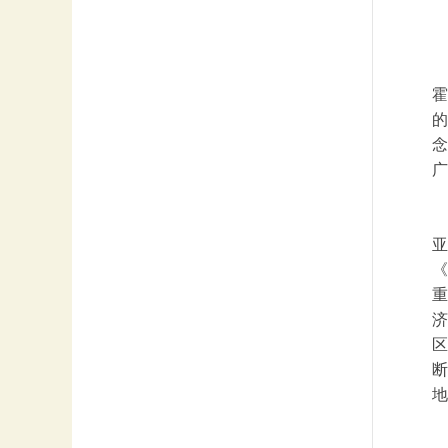
霍
的
念
广
亚
《
重
济
区
断
地