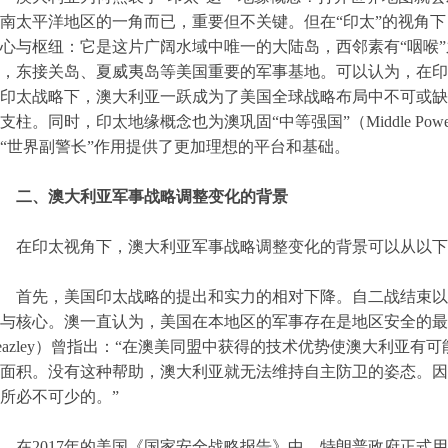
南太平洋地区的一角而已，重要但不关键。但在“印太”的视角
心与枢纽：它是这片广阔水域中唯一的大陆岛，西邻素有“咽喉
，东接关岛、夏威夷岛等美国重要的军事基地。可以认为，在印
印太战略下，澳大利亚一跃成为了美国全球战略布局中不可或缺
支柱。同时，印太地缘概念也为澳巩固“中等强国”（Middle P
“世界副警长”作用提供了更加理想的平台和基础。
二、澳大利亚军事战略调整变化的背景
在印太视角下，澳大利亚军事战略调整变化的背景可以从以下
首先，美国印太战略的提出和实力的相对下降。自二战结束以
与核心。澳一直认为，美国在本地区的军事存在是地区安全的最根
eazley）曾指出：“在澳美同盟中获得的技术优势使澳大利亚
面积。没有这种帮助，澳大利亚就无法维持自主防卫的姿态。因
所必不可少的。”
在2017年的美国《国家安全战略报告》中，特朗普政府正式用