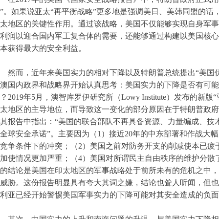
”。如果说亚太“再平衡战略”更多地是强调美日、美韩同盟的话
太地区的关键性作用。通过该战略，美国不仅能够实现自身军事
利润以迎合国内军工复合体的需要，还能够通过构建以美国核心
本获得最大的安全利益。
然而，近年来美国实力的相对下降以及特朗普总统提出“美国
澳国内政界和战略界开始认真思考：美国实力的下降是否有可能
？2019年5月，澳智库罗伊研究所（Lowy Institute）发布
太地区的主导地位，而导致这一变化的部分原因在于特朗普政府的
其报告中指出：“美国的联合部队不再具备资源、力量编成、技
全球安全承诺”。主要因为（1）接近20年的中东部署和作战大
竞争条件下的冲突；（2）美国之前对防务开支的削减使本已疲
加使情况更加严重；（4）美国对所谓民主自由秩序的维护分散
的结论是美国在印太地区的军事战略处于前所未有的危机之中，
威胁。这份报告明显具有夸大其词之嫌，结论也耸人听闻，但也
利亚已经开始警惕美国军事实力的下降可能对其安全造成的负面