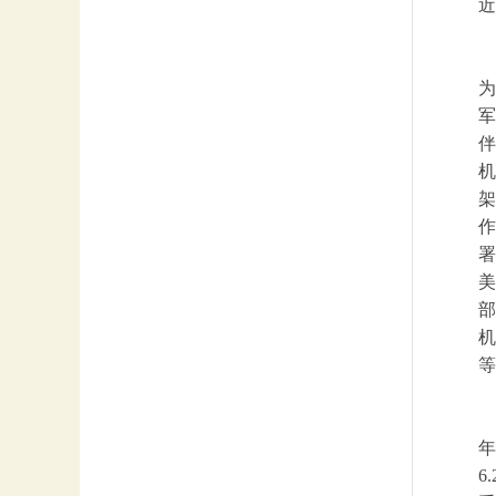
近
为
军
伴
机
架
作
署
美
部
机
等
年
6