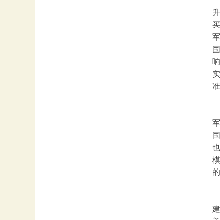
升
买
军
国
响
实
准
军
国
也
模
的
建