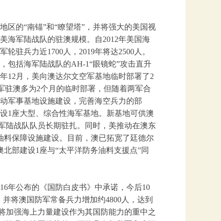
区的“南锚”和“瞭望塔”，并将强大的美国视
海军陆战队的驻澳规模。自2012年美国海
驻兵力近1700人，2019年将达2500人。
包括海军陆战队的AH-1“眼镜蛇”攻击直升
2018年12月，美向澳达尔文空军基地临时部署了2
空军驻澳多为2个月的临时部署，但随着两军合
动军事基地设施建设，完善海空兵力的部
设1座大型、综合性海军基地。新基地可供澳
国海军陆战队队员长期驻扎。同时，美推动在澳东
油料保障设施建设。目前，澳已拓宽了廷德尔
澳北部建设1座与“太平洋防务油料支援点”同
16年公布的《国防白皮书》中承诺，今后10
2%，并将澳国防军常备兵力增加约4800人，达到
亚将加强海上力量建设作为其国防能力的重中之