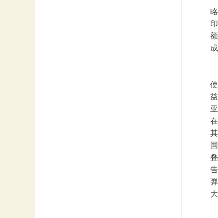
略
印
额
成
使
益
亚
在
其
国
叠
告
弹
大