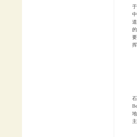
于
中
道
的
要
挥
石
B
地
主