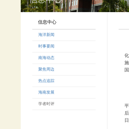
信息中心
海洋新闻
时事要闻
化
南海动态
施
聚焦周边
国
热点追踪
海南发展
学者时评
平
后
日