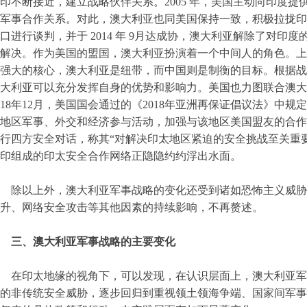
印不断接近，建立战略伙伴关系。2005 年，美国主动向印度
军事合作关系。对此，澳大利亚也同美国保持一致，积极拉拢印度
口进行谈判，并于 2014 年 9月达成协，澳大利亚解除了对
解决。作为美国的盟国，澳大利亚扮演着一个中间人的角色。上
强大的核心，澳大利亚是纽带，而中国则是制衡的目标。根据战
大利亚可以充分发挥自身的优势和影响力。美国也力图联合澳大
018年12月，美国国会通过的《2018年亚洲再保证倡议法》中
地区军事、外交和经济参与活动，加强与该地区美国盟友的合作
行四方安全对话，称其“对解决印太地区紧迫的安全挑战至关重
印组成的印太安全合作网络正隐隐约约浮出水面。
除以上外，澳大利亚军事战略的变化还受到诸如恐怖主义威胁
升、网络安全攻击等其他因素的持续影响，不再赘述。
三、澳大利亚军事战略的主要变化
在印太地缘的视角下，可以发现，在认识层面上，澳大利亚军
的非传统安全威胁，逐步回归到重视领土领海争端、国家间军事