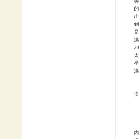
美
的
出
到
是
澳
2
太
举
澳
提
内