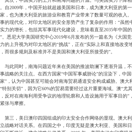
其次，中国实力的上升和南海问题的升温。与美国实力下降相
。自2009年，中国开始就超越美国和日本，成为澳大利亚的第
家，也为澳大利亚的旅游业和教育产业带来了数量可观的收入。
事的现代化，对印太地区的安全形势产生了复杂的作用：“虽然
实力的增长，包括其军事现代化建设，意味着直至2035年中国
”。悉尼大学美国研究中心2019年6月发布的另一篇名为《大
力的上升视为对印太地区的“挑战”，正在“实际上和直接地改变
，而很多规则及标准并不是美国和澳大利亚所接受的”。
与此同时，南海问题近年来在美国的推波助澜下逐渐升温，不
事战略的关注点。在西方国家“中国军事威胁论”的渲染下，中国
家”，认为中国甚至可能会对南海贸易通道安全构成威胁。澳大
“特别关切”，因为它60%的贸易需要经过这片重要海域。澳“
，反对在南海利用受争议的地理轮廓和人造设施用于军事目的”
紧张与摩擦。
第三，美日澳印四国组成的印太安全合作网络的显现。澳大利
立战略对话关系。在四国之中，印度无疑是澳大利亚、美国和日