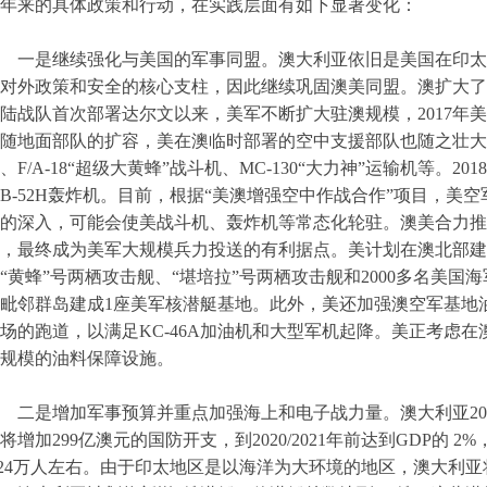
年来的具体政策和行动，在实践层面有如下显著变化：
一是继续强化与美国的军事同盟。澳大利亚依旧是美国在印太地
对外政策和安全的核心支柱，因此继续巩固澳美同盟。澳扩大了美
陆战队首次部署达尔文以来，美军不断扩大驻澳规模，2017年美军轮
随地面部队的扩容，美在澳临时部署的空中支援部队也随之壮大，
、F/A-18“超级大黄蜂”战斗机、MC-130“大力神”运输机等。
B-52H轰炸机。目前，根据“美澳增强空中作战合作”项目，美
的深入，可能会使美战斗机、轰炸机等常态化轮驻。澳美合力推
，最终成为美军大规模兵力投送的有利据点。美计划在澳北部建
“黄蜂”号两栖攻击舰、“堪培拉”号两栖攻击舰和2000多名美
毗邻群岛建成1座美军核潜艇基地。此外，美还加强澳空军基地
场的跑道，以满足KC-46A加油机和大型军机起降。美正考虑在
规模的油料保障设施。
二是增加军事预算并重点加强海上和电子战力量。澳大利亚20
将增加299亿澳元的国防开支，到2020/2021年前达到GDP的 
.24万人左右。由于印太地区是以海洋为大环境的地区，澳大利