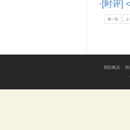
·
[时评]
第一页
上
我院概况
|
联