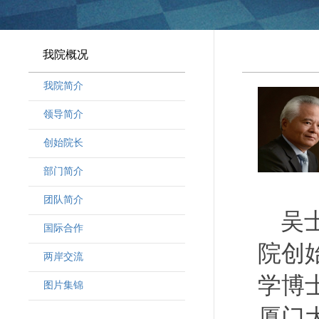
我院概况
我院简介
领导简介
·
曾晓明党组书记
创始院长
·
奚劲松副院长
部门简介
·
韩晶磊副院长
·
周勇副院长
团队简介
吴
·
林勇新副院长
·
研究人员
国际合作
·
行政人员
院创
两岸交流
·
客座教授
学博
·
访问学者
图片集锦
厦门