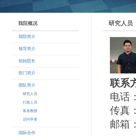
研究人员
我院概况
我院简介
领导简介
·
曾晓明党组书记
创始院长
·
奚劲松副院长
部门简介
·
韩晶磊副院长
联系
·
周勇副院长
团队简介
·
林勇新副院长
电话：（
·
研究人员
·
行政人员
传真：（
·
客座教授
·
访问学者
邮箱：ca
国际合作