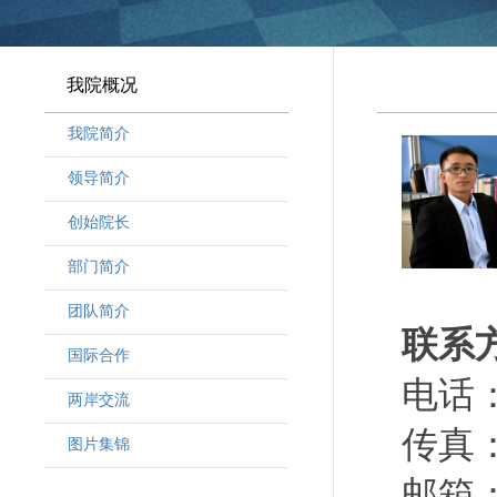
我院概况
我院简介
领导简介
·
曾晓明党组书记
创始院长
·
奚劲松副院长
部门简介
·
韩晶磊副院长
·
周勇副院长
团队简介
联系
·
林勇新副院长
·
研究人员
国际合作
·
行政人员
电话：（
两岸交流
·
客座教授
传真：（
·
访问学者
图片集锦
邮箱：c