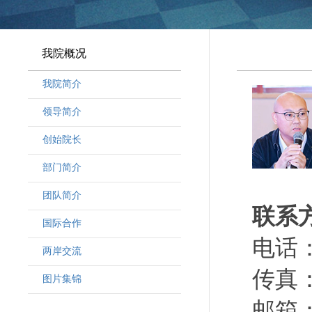
我院概况
我院简介
领导简介
·
曾晓明党组书记
创始院长
·
奚劲松副院长
部门简介
·
韩晶磊副院长
·
周勇副院长
团队简介
联系
·
林勇新副院长
·
研究人员
国际合作
·
行政人员
电话：（
两岸交流
·
客座教授
传真：（
·
访问学者
图片集锦
邮箱：he