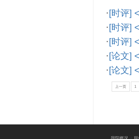
·
[时评
·
[时评]
·
[时评
·
[论文
·
[论文
上一页
1
我院概况
|
联