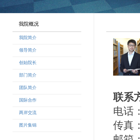
我院概况
我院简介
领导简介
·
曾晓明党组书记
创始院长
·
奚劲松副院长
部门简介
·
韩晶磊副院长
·
周勇副院长
团队简介
联系
·
林勇新副院长
·
研究人员
国际合作
·
行政人员
电话：（
两岸交流
·
客座教授
传真：（
·
访问学者
图片集锦
邮箱：wa