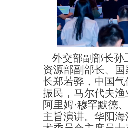
外交部副部长孙
资源部副部长、国
长郑若骅，中国气
振民，马尔代夫渔
阿里姆·穆罕默德
主旨演讲。华阳海