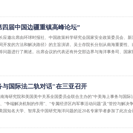
第四届中国边疆重镇高峰论坛”
存院长应邀出席由环球时报社、中国政策科学研究会国家安全政策委员会、新
同开发的方法和解决路径》的主旨演讲。吴士存院长分别从南海重要性、
等问题进行了阐述。出席会议的代表还有外交部边界与海洋事务司、国家
务与国际法二轨对话"在三亚召开
由中国南海研究院和美国美中关系全国委员会联合主办的“中美海上事务与国
”、“争端解决机制的作用”、“专属经济区内军事活动问题”及“管控与解
美国知名大学、智库及中国研究海洋问题的近20名专家学者参加了此次会议