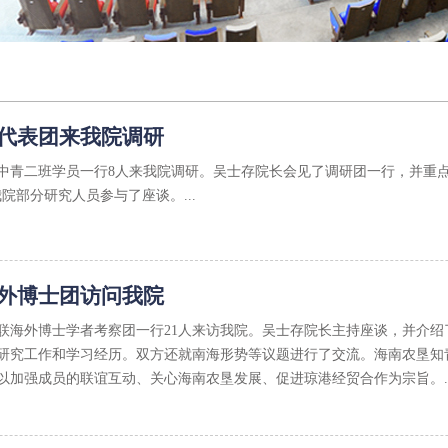
代表团来我院调研
党校中青二班学员一行8人来我院调研。吴士存院长会见了调研团一行，并重
院部分研究人员参与了座谈。...
外博士团访问我院
知青联海外博士学者考察团一行21人来访我院。吴士存院长主持座谈，并介
研究工作和学习经历。双方还就南海形势等议题进行了交流。海南农垦知青
以加强成员的联谊互动、关心海南农垦发展、促进琼港经贸合作为宗旨。..