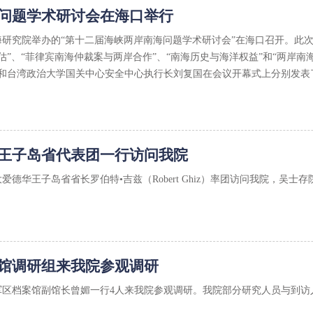
问题学术研讨会在海口举行
南海研究院举办的“第十二届海峡两岸南海问题学术研讨会”在海口召开。此次
估”、“菲律宾南海仲裁案与两岸合作”、“南海历史与海洋权益”和“两岸
和台湾政治大学国关中心安全中心执行长刘复国在会议开幕式上分别发表
王子岛省代表团一行访问我院
爱德华王子岛省省长罗伯特•吉兹（Robert Ghiz）率团访问我院，吴士存
馆调研组来我院参观调研
州军区档案馆副馆长曾媚一行4人来我院参观调研。我院部分研究人员与到