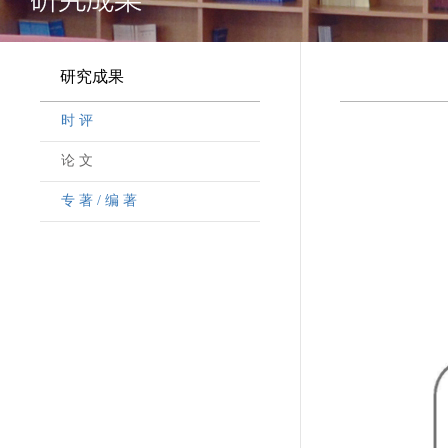
研究成果
时 评
论 文
专 著 / 编 著