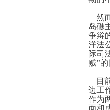
然
岛礁
争辩
洋法
际司
贼”
目
边工
作为
面和