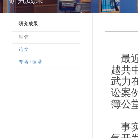
研究成果
时 评
论 文
最
专 著 / 编 著
越共
武力
讼案
簿公
事