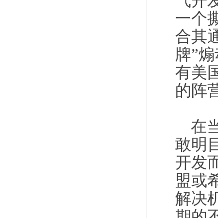
气开
一个
合其
牌”
有美
的阵
在
敢明
开发
盟或
解决
期的