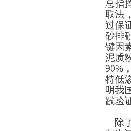
总指
取法
过保
砂排
键因
泥质
90
特低
明我
践验
除