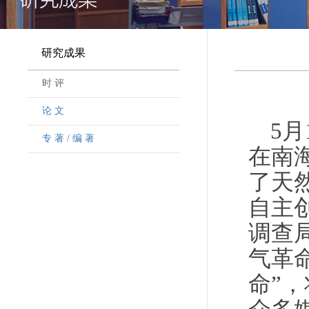
研究成果
时 评
论 文
5
专 著 / 编 著
在南
了天
自主
调查
气革
命”