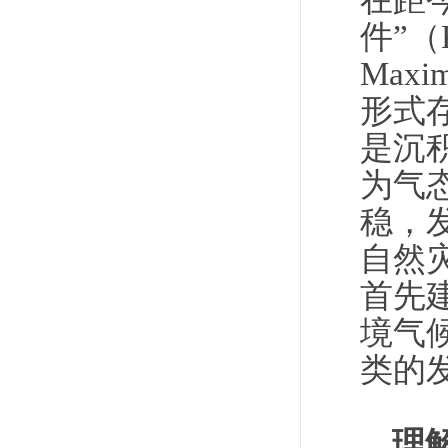
在距今
件”（P
Ma
形式
是沉
为气
稳，
自然
首先
境气
类的
理