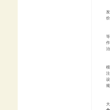
发
价
等
作
治
模
注
设
规
大