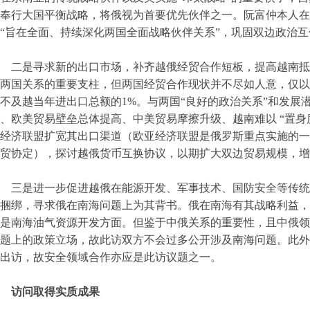
奉行大国平衡战略，将俄视为首要优先伙伴之一。阮富仲本人在
“旨在全面、持续深化两国全面战略伙伴关系”，巩固双边政治
二是寻求新的出口市场，补齐越俄经贸合作短板，提高越南抵
两国关系的重要支柱，但两国经贸合作现状并不尽如人意，仅以 2
不及越当年进出口总额的1%。与两国“良好的政治关系”和发展
、欧美贸易壁垒总体提高、中美贸易摩擦升级、越南难以 “置身
经济联盟扩宽其出口渠道（欧亚经济联盟是俄罗斯重点实施的一体
贸协定），探讨越俄货币互换协议，以期扩大双边贸易规模，增
三是进一步促进越俄在能源开发、军事技术、国防安全等传统
捆绑，寻求俄在南海问题上为其背书。俄在南海有其战略利益，
是南海油气资源开发方面。但鉴于中俄关系的重要性，且中俄领
题上的政策立场，故此访双方不会过多公开涉及南海问题。此外
同出访，故安全领域合作亦应是此访议题之一。
访问取得实质成果