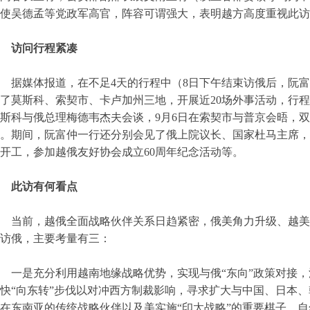
使吴德孟等党政军高官，阵容可谓强大，表明越方高度重视此访
访问行程紧凑
据媒体报道，在不足4天的行程中（8日下午结束访俄后，阮
了莫斯科、索契市、卡卢加州三地，开展近20场外事活动，行程
斯科与俄总理梅德韦杰夫会谈，9月6日在索契市与普京会晤，
。期间，阮富仲一行还分别会见了俄上院议长、国家杜马主席，启动越
开工，参加越俄友好协会成立60周年纪念活动等。
此访有何看点
当前，越俄全面战略伙伴关系日趋紧密，俄美角力升级、越美
度访俄，主要考量有三：
一是充分利用越南地缘战略优势，实现与俄“东向”政策对接，
快“向东转”步伐以对冲西方制裁影响，寻求扩大与中国、日本
在东南亚的传统战略伙伴以及美实施“印太战略”的重要棋子，