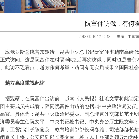
阮富仲访俄，有何
2018-09-10 17:46:48 来源：中
应俄罗斯总统普京邀请，越共中央总书记阮富仲率越南高级代表
正式访问。这是阮富仲在时隔4年之后再次访俄，同时也是普京2
。此访不乏看点，越方作何考量？访问有无实质成果？国际社会
越方高度重视此访
据观察，在阮富仲出访前，越南《人民报》社论文章将此访定
团主要成员构成看，陪同阮富仲出访的包括2名中央政治局委员
高官。具体为：越共中央政治局委员、副总理兼外交部长范平明
济委员会主任阮文平；中央书记处书记、中央办公厅主阮文年；
勇，工贸部部长陈俊英，教育培训部部长冯春雅，司法部部长黎
闭春长上将，公安部副部长裴文南上将（以上各部委领导均为中