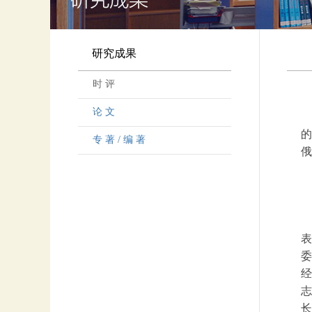
研究成果
时 评
论 文
的
专 著 / 编 著
俄
表
委
经
志
长