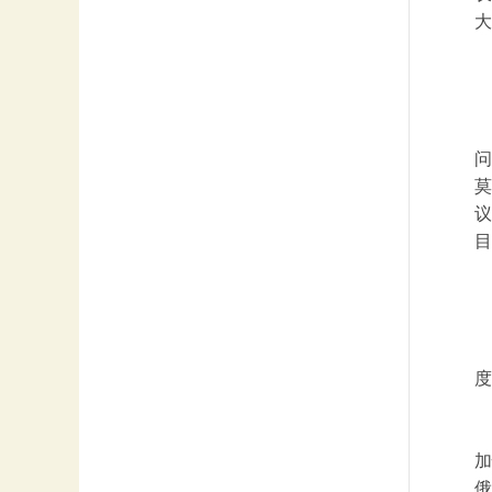
大
问
莫
议
目
加
俄