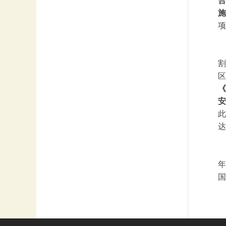
合
施
项
割
区
《
安
此
达
年
国