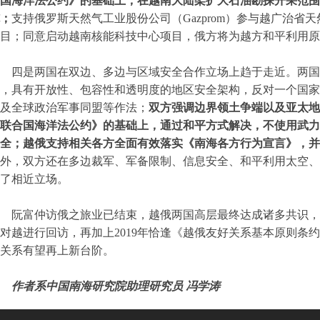
国海洋法公约》的基础上，在越南大陆架扩大石油勘探开采范围
；
支持俄罗斯天然气工业股份公司（Gazprom）参与越广治
目；同意启动越南核能科技中心项目，俄方将为越方和平利用原
四是两国在双边、多边与区域安全合作立场上趋于走近。两国
，具有开放性、包容性和透明度的地区安全架构，反对一个国家
及全球政治军事同盟等作法；
双方强调边界领土争端以及亚太地
联合国海洋法公约》的基础上，通过和平方式解决，不使用武力
全；越俄支持相关各方全面有效落实《南海各方行为宣言》，并
外，双方还在多边裁军、军备限制、信息安全、和平利用太空、
了相近立场。
阮富仲访俄之旅业已结束，越俄两国高层最终达成诸多共识，
对越进行回访，再加上2019年恰逢《越俄友好关系基本原则条约》
关系有望再上新台阶。
作者系中国南海研究院助理研究员 冯学涛