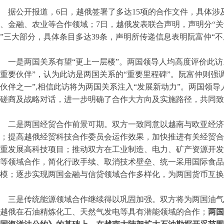
据公开报道，6日，越俄签署了多达15项的合作文件，具体
、金融、农业等合作领域；7日，越俄发表联合声明，声明分“
”三大部分，具体条目多达39条，声明所传递信息表明阮富仲“不
一是两国关系有望“更上一层楼”。两国领导人均高度评价此
重要伙伴”，认为此访是两国关系的“重要里程碑”。阮富仲则强
伙伴之一”,相信此访将为两国关系注入“发展新动力”。两国领
磋商及战略对话，进一步明确了合作大方向及实施路径，共同致
二
是两国经贸合作前景可期。双方一致同意以越南与欧亚经济
；提高越俄经贸科技合作委员会运作效果，加快推进有关经贸合
重发展高科技项目；推动双方在工业制造、电力、矿产资源开发
等领域合作，简化行政手续、取消技术壁垒、统一采用国际食品
模；逐步实现两国金融与信贷领域合作多样化，为两国货币互换
三是传统能源领域合作继续得以巩固加强。双方将为两国油气
越俄在石油精炼化工、天然气发电等具有潜能领域的合作；
两国