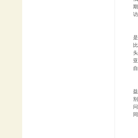
期
访
是
比
头
亚
自
益
别
问