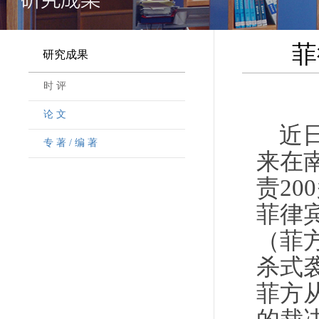
菲
研究成果
时 评
论 文
近
专 著 / 编 著
来在
责2
菲律
（菲
杀式
菲方