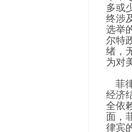
多或
终涉
选举
尔特
绪，
为对
菲
经济
全依
面，
律宾