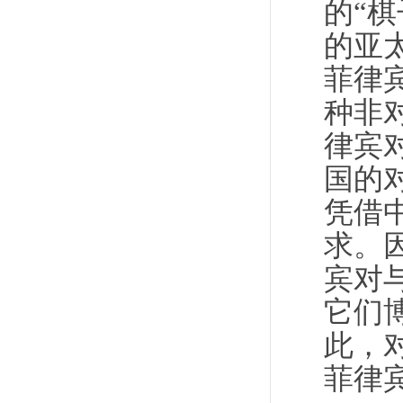
的“
的亚
菲律
种非
律宾
国的
凭借
求。
宾对
它们
此，
菲律