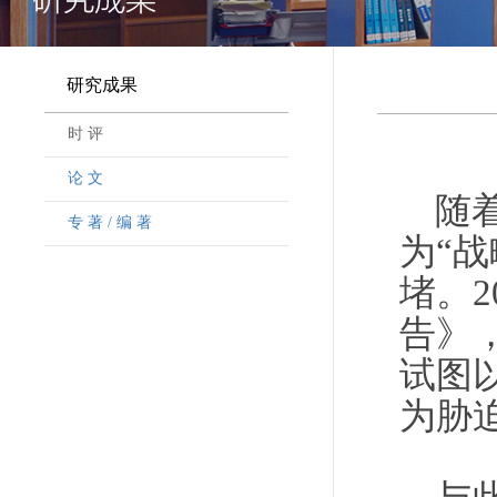
研究成果
时 评
论 文
随
专 著 / 编 著
为“
堵。2
告》
试图
为胁