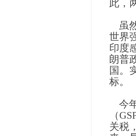
此，
虽
世界
印度
朗普
国。
标。
今
（G
关税