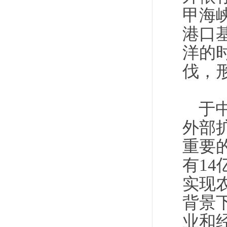
甲海
港口
洋的
伐，
于
外部
重要
有1
实现
背景
业和