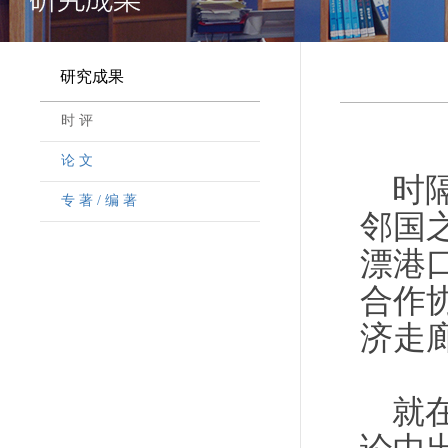
研究成果
时 评
论 文
时
专 著 / 编 著
邻国
漂港
合作
济走
就