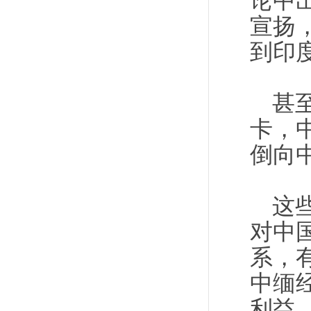
论中
宣扬
到印
甚
卡，
倒向
这
对中
系，
中缅
利益