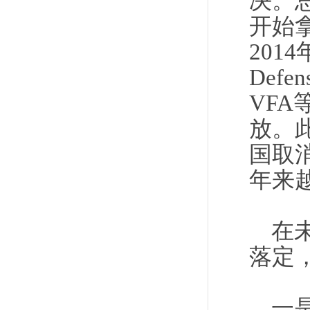
决。
开始
201
Defe
VF
放。
国取
年来
在
落定
一