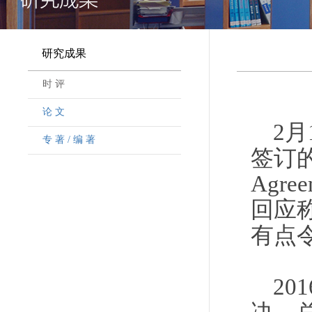
研究成果
时 评
论 文
2
专 著 / 编 著
签订的
Agr
回应
有点
2