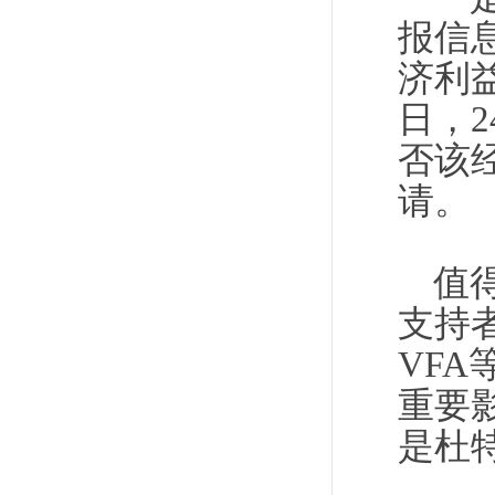
报信
济利
日，2
否该
请。
值
支持
VF
重要
是杜