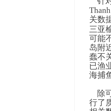
针
Tha
关数
三亚
可能
岛附
蠢不
已渔
海捕
除
行了质