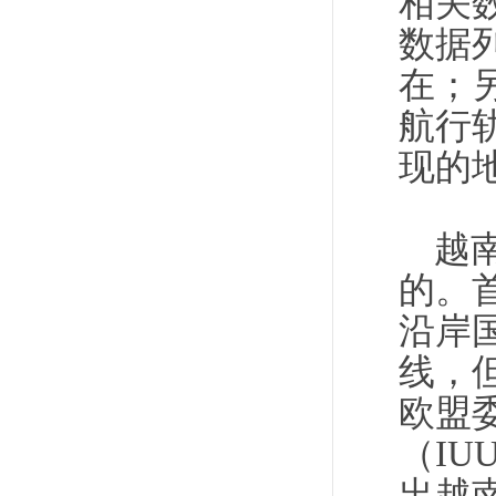
相关数
数据列
在；另
航行
现的
越
的。
沿岸
线，但
欧盟
（I
出越