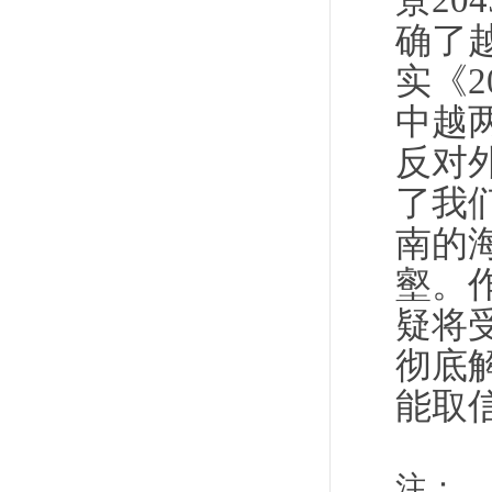
景2
确了
实《2
中越
反对
了我
南的
壑。
疑将
彻底
能取
注：