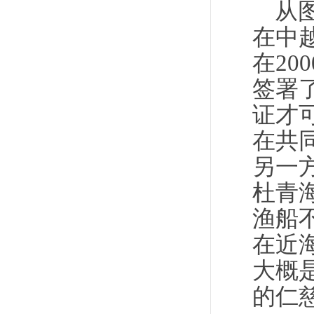
从
在中
在20
签署
证才
在共
另一
杜青
渔船
在近
大概
的仁