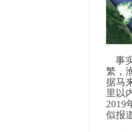
事
繁，
据马
里以
201
似报