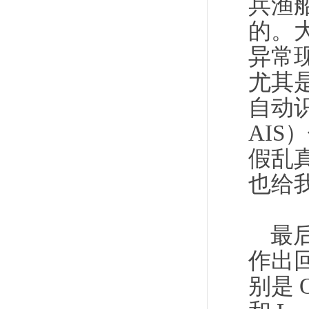
兵渔
的。
异常
尤其是
自动识别
AI
假乱
也给
最
作出
别是 