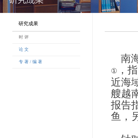
研究成果
时 评
论 文
南
专 著 / 编 著
，指
①
近海域
艘越
报告
鱼，