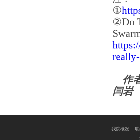
①
http
②Do Th
Swarm 
https:
really
作
闫岩
我院概况
|
联