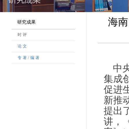
海南
研究成果
时 评
论 文
专 著 / 编 著
中
集成
促进
新推
提出
讲，