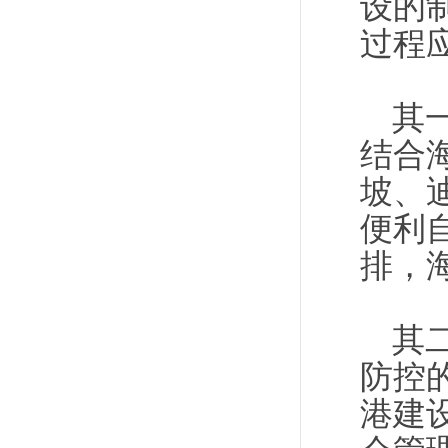
设的
过程
其
结合
坡、
便利
排，
其
防控
港建