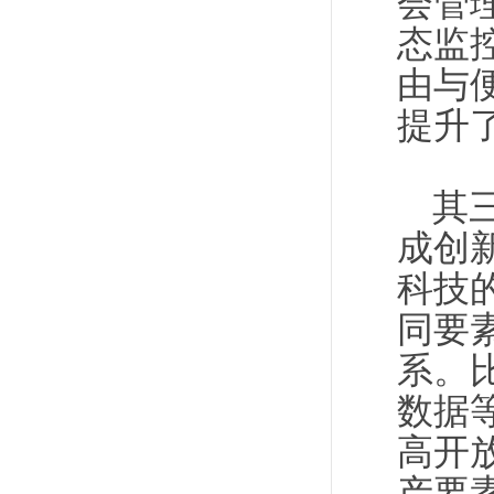
会管
态监
由与
提升
其
成创
科技
同要
系。
数据
高开
产要