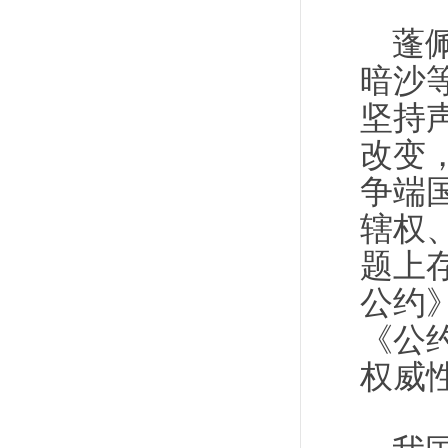
蓬
暗沙
坚持
改变
争端
辖权
题上
公约
《公
权威