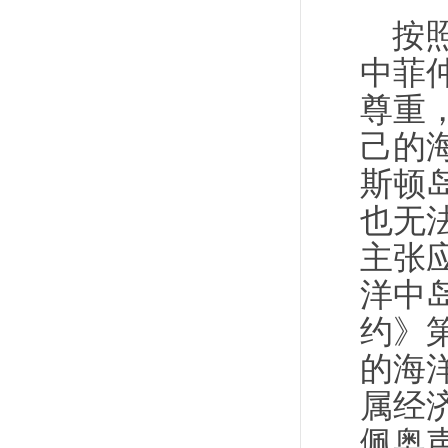
按
中菲
尊重
己的
斯顿
也无
主张
洋中
约》
的海
属经
佩奥