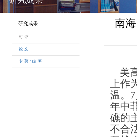
南海
研究成果
时 评
论 文
专 著 / 编 著
美
上作
温。7
年中
礁的
不合