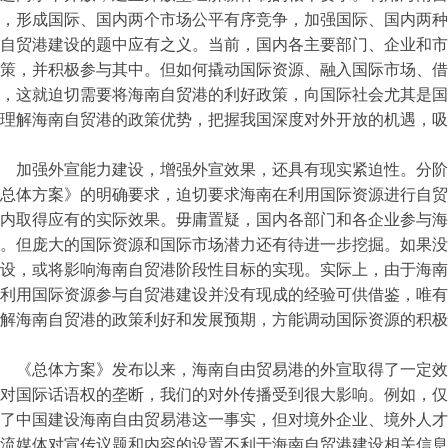
，形成国际、国内两个市场公平有序竞争，加强国际、国内两种
自贸港建设的题中应有之义。当前，国内各主要部门、企业和市
策，并积极参与其中。但如何撬动国际资源、融入国际市场、借
，这就迫切需要将海南自贸港的利好政策，向国际社会尤其是国
理解海南自贸港的政策优势，把握我国深度对外开放的机遇，吸
加强外宣能力建设，增强外宣效果，还具有现实紧迫性。分阶
总体方案》的明确要求，迫切要求海南在利用国际资源进行自贸
内取得应有的实际效果。毋庸置疑，国内各部门和各企业参与海
。但庞大的国际资源和国际市场潜力还有待进一步挖掘。如果没
设，或将影响海南自贸港阶段性目标的实现。实际上，由于海南
利用国际资源参与自贸港建设并没有现成的经验可供借鉴，唯有
解海南自贸港的政策利好和发展预期，方能调动国际资源的积极
《总体方案》发布以来，海南自由贸易港的外宣取得了一定效
对国际话语权的垄断，我们的对外传播受到很大影响。例如，仅
了中国建设海南自由贸易港这一事实，但对境外企业、境外人才
流媒体对宣传议题和内容的设置不利于海南自贸港建设相关信息