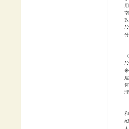
用
南
政
段
分
《
段
来
建
何
理
和
绍
主