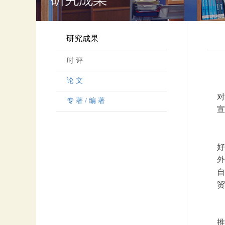
研究成果
时 评
论 文
对
专 著 / 编 著
宣
好
外
自
贸
推