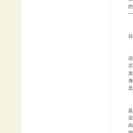
的
一
自
语
尽
发
海
息
益
设
由
地