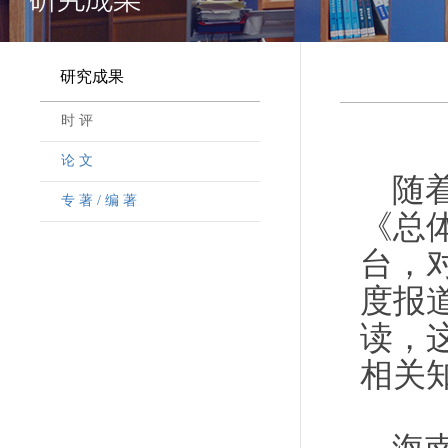
研究成果
时 评
论 文
随
专 著 / 编 著
《总
台，
度报
读，
相关