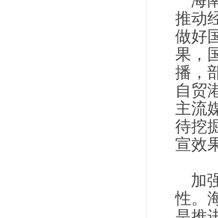
海
推动
做好
果，
播，
自贸
主流
待挖
宣效
加
性。
是推