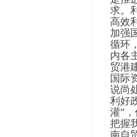
求。
高效
加强
循环
内各
贸港
国际
说尚
利好
灌”
把握
南自