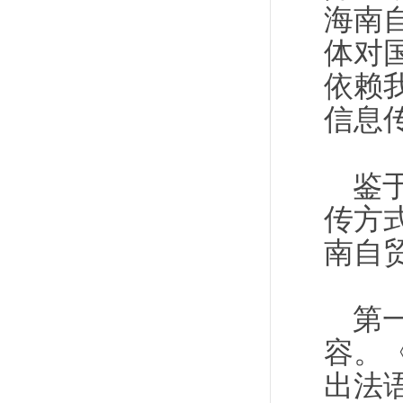
海南
体对
依赖
信息
鉴
传方
南自
第
容。
出法