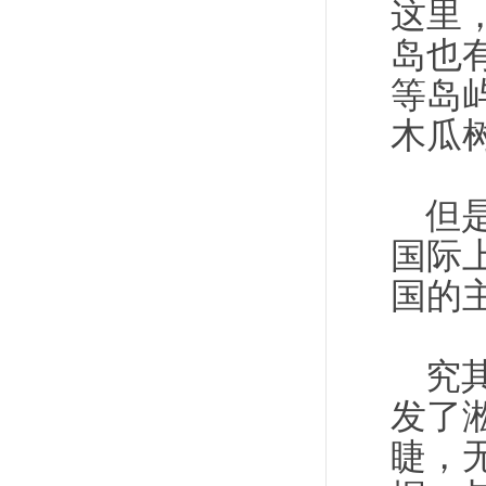
这里
岛也
等岛
木瓜
但
国际
国的
究
发了
睫，