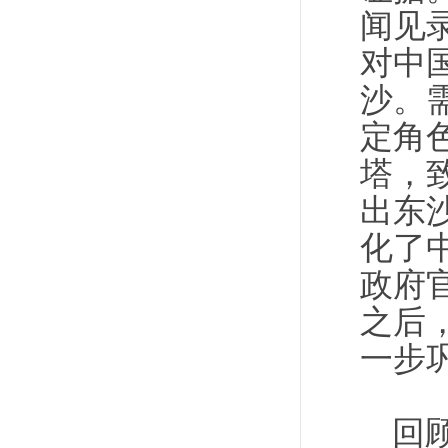
闻见
对中
沙。
定角
塔，
出东
化了
政府
之后
一步
回