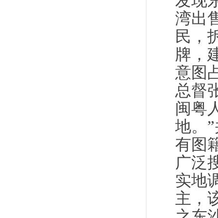
发现
湾出
民，
牌，
意图
总督
闽粤
地。
有图
广泛
实地
主，
之东