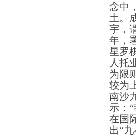
念中
土。
宇，
年，
星罗
人托
为限
较为上
南沙
示：
在国
出“