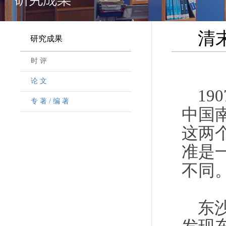
清
研究成果
时 评
论 文
1
专 著 / 编 著
中国
这两
准是
不同
东