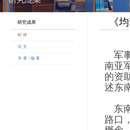
《均
研究成果
时 评
论 文
军
专 著 / 编 著
南亚
的资
述东
东
路口