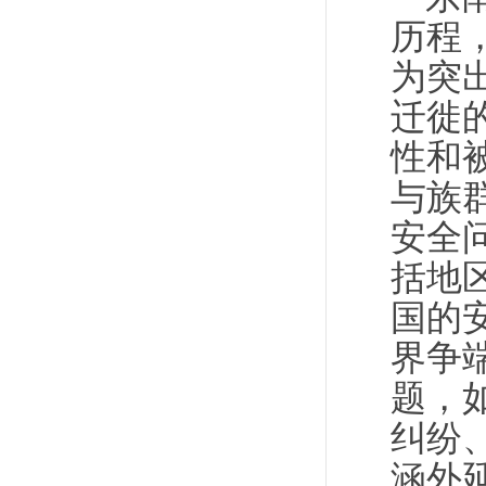
历程
为突
迁徙
性和
与族
安全
括地
国的
界争
题，
纠纷
涵外