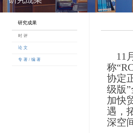
研究成果
时 评
论 文
1
专 著 / 编 著
称“
协定
级版
加快
遇，
深空