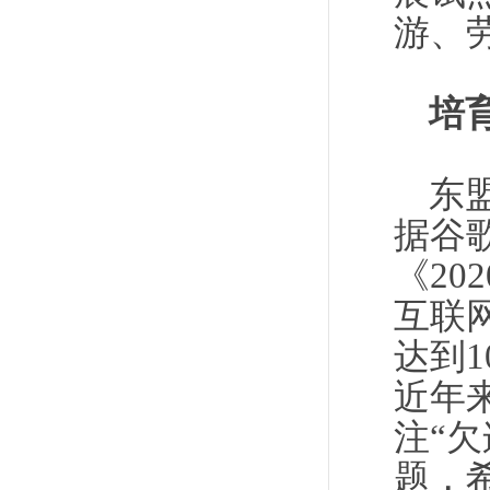
游、
培
东
据谷
《2
互联
达到1
近年
注“欠
题，