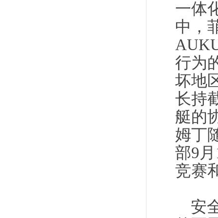
一体
中，
AU
行为
坏地
长持
艇的
姆丁
部9月
竞赛
安