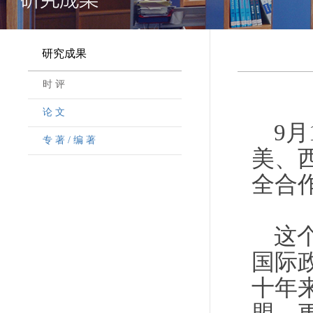
研究成果
时 评
论 文
9
专 著 / 编 著
美、
全合
这
国际
十年