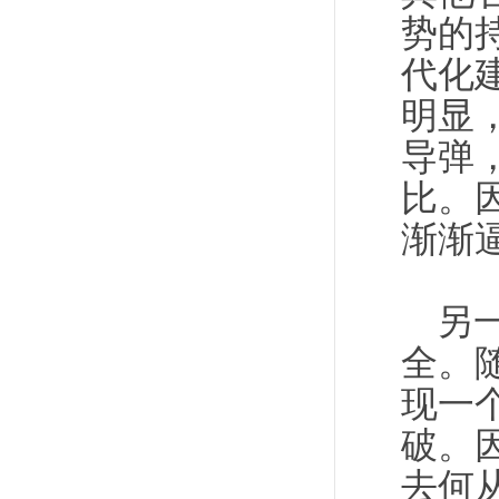
势的
代化
明显
导弹
比。
渐渐
另
全。
现一
破。
去何