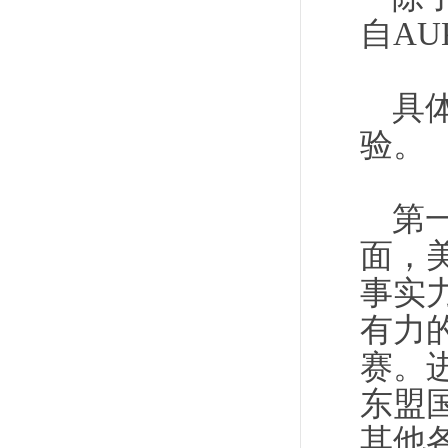
自AU
具
验。
第
面，
事实
有力
赛。
东盟
其他