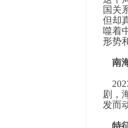
国关
但却
噬着
形势
南
2
剧，
发而
特