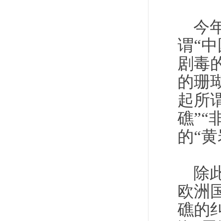
今
谓“
剧毒
的珊
起所
礁”
的“
除
欧洲
礁的