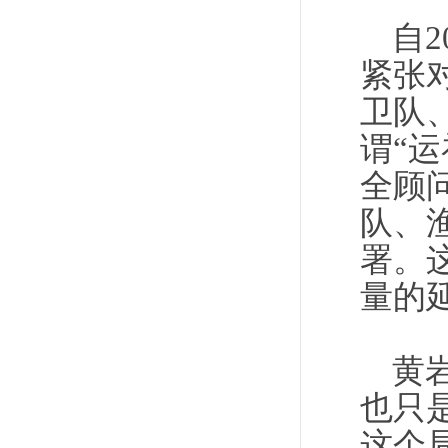
自
紧张
卫队
谓“
全顾
队、
署。
量的
黄
也只
这个