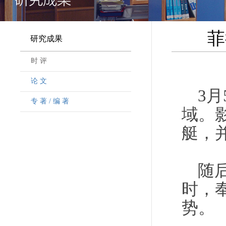
菲
研究成果
时 评
论 文
3
专 著 / 编 著
域。
艇，
随
时，
势。