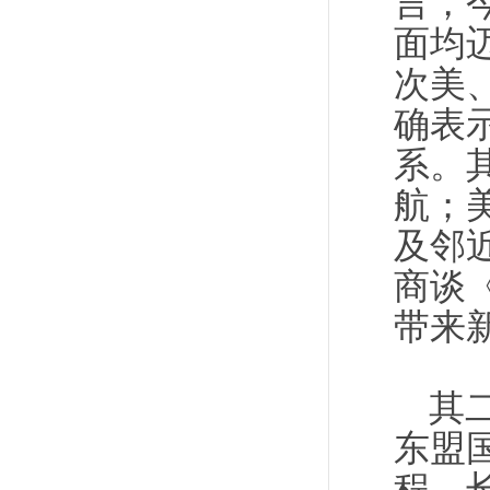
言，
面均
次美
确表
系。
航；
及邻
商谈
带来
其
东盟
程。