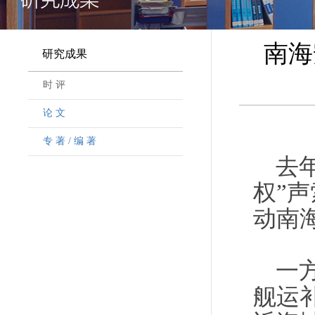
南海
研究成果
时 评
论 文
专 著 / 编 著
去
权”
动南
一
舰运