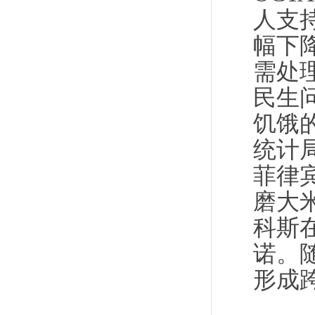
人支
幅下
需处
民生问
饥饿的
统计
菲律
磨大
科斯
诺。
形成