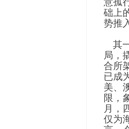
意孤
础上
势推
其
局，
合所
已成
美、
限，
月，
仅为