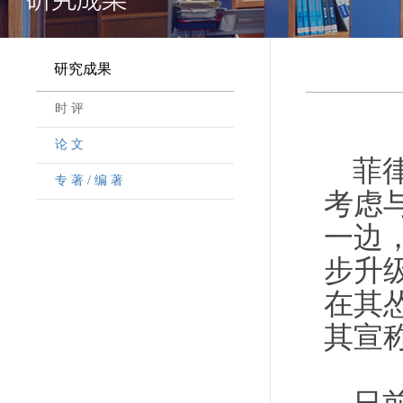
研究成果
时 评
论 文
菲
专 著 / 编 著
考虑
一边
步升
在其
其宣