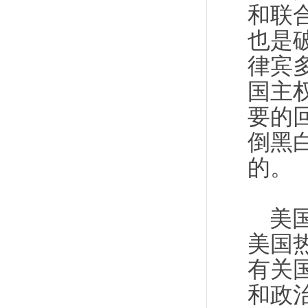
和联
也是
律宾
国主
要的
倒黑
的。
美
美国
有关
和政