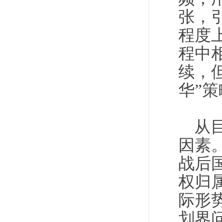
张，
程度
程中
续，
华”
从
因素
战后
权归
际形
划界