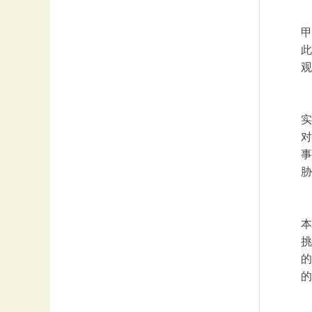
甲
此
观
实
对
事
胁
本
挑
的
的