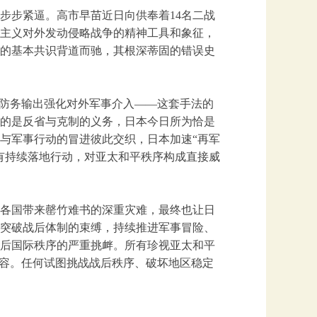
步步紧逼。高市早苗近日向供奉着14名二战
主义对外发动侵略战争的精神工具和象征，
的基本共识背道而驰，其根深蒂固的错误史
、防务输出强化对外军事介入——这套手法的
的是反省与克制的义务，日本今日所为恰是
与军事行动的冒进彼此交织，日本加速“再军
有持续落地行动，对亚太和平秩序构成直接威
各国带来罄竹难书的深重灾难，最终也让日
突破战后体制的束缚，持续推进军事冒险、
后国际秩序的严重挑衅。所有珍视亚太和平
纵容。任何试图挑战战后秩序、破坏地区稳定