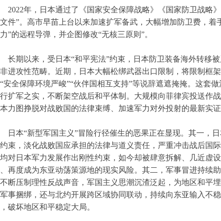
2022年，日本通过了《国家安全保障战略》《国家防卫战略
文件”。高市早苗上台以来加速扩军备武，大幅增加防卫费，着手
力”的远程导弹，并企图修改“无核三原则”。
长期以来，受日本“和平宪法”约束，日本防卫装备海外转移
非进攻性范畴。近期，日本大幅松绑武器出口限制，将限制框架
“安全保障环境严峻”“伙伴国相互支持”等说辞遮遮掩掩。这套做
行扩军之实，不断架空战后和平体制。大规模向菲律宾投送作战
本力图挣脱对战败国的法律束缚、加速军力对外投射的最新实证
日本“新型军国主义”冒险行径催生的恶果正在显现。其一，
约束，淡化战败国应承担的法律与道义责任，严重冲击战后国际
均对日本军力发展作出刚性约束，如今却被肆意拆解、几近虚设
、再度成为东亚动荡策源地的现实风险。其二，军事冒进持续助
不断压制理性反战声音，军国主义思潮沉渣泛起，为地区和平埋
军事捆绑，还与北约开展跨区域协同联动，持续向东亚输入不稳
，破坏地区和平稳定大局。