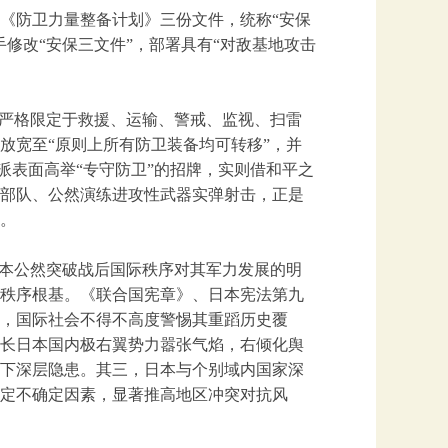
》《防卫力量整备计划》三份文件，统称“安保
修改“安保三文件”，部署具有“对敌基地攻击
被严格限定于救援、运输、警戒、监视、扫雷
放宽至“原则上所有防卫装备均可转移”，并
派表面高举“专守防卫”的招牌，实则借和平之
部队、公然演练进攻性武器实弹射击，正是
。
日本公然突破战后国际秩序对其军力发展的明
秩序根基。《联合国宪章》、日本宪法第九
，国际社会不得不高度警惕其重蹈历史覆
长日本国内极右翼势力嚣张气焰，右倾化舆
下深层隐患。其三，日本与个别域内国家深
定不确定因素，显著推高地区冲突对抗风