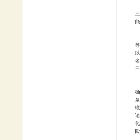
三
能
等
以
名
日
确
条
辙
论
化
险