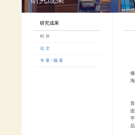
研究成果
时 评
论 文
专 著 / 编 著
修
海
首
改
平
后