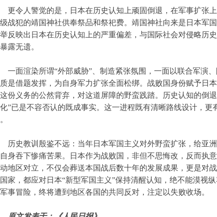
更令人警觉的是，日本在历史认知上顽固倒退，在军事扩张上
级战犯的靖国神社供奉祭品和祭祀费。靖国神社向来是日本军国
举反映出日本在历史认知上的严重偏差，与国际社会对侵略历史
暴露无遗。
一面渲染所谓“外部威胁”、制造紧张氛围，一面以联合军演
质是借题发挥，为自身军力扩张全面松绑。战败国身份赋予日本
这份义务的公然背弃，对这道屏障的野蛮践踏。历史认知的倒退
化”已是不容否认的既成事实。这一进程既有清晰路线设计，更
。
历史教训殷鉴不远：当年日本军国主义对外野蛮扩张，给亚洲
自身吞下惨痛苦果。日本作为战败国，非但不思悔改，反而执意
动地区对立，不仅会葬送本国战后数十年的发展成果，更是对战
国家，都应对日本“新型军国主义”保持清醒认知，绝不能漠视
军事冒险，终将遭到地区各国的共同反对，注定以失败收场。
原文发表于：《人民日报》