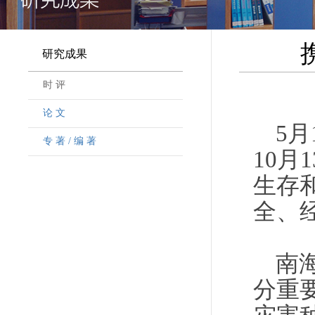
研究成果
时 评
论 文
5
专 著 / 编 著
10月
生存
全、
南
分重