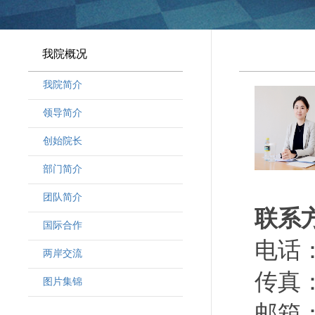
我院概况
我院简介
领导简介
·
曾晓明党组书记
创始院长
·
奚劲松副院长
部门简介
·
韩晶磊副院长
·
周勇副院长
团队简介
联系
·
林勇新副院长
·
研究人员
国际合作
·
行政人员
电话：（
两岸交流
·
客座教授
传真：（
·
访问学者
图片集锦
邮箱：y