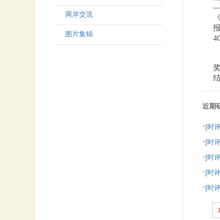
两岸交流
图片集锦
4
近期
·
[时
·
[时
·
[时
·
[时
·
[时