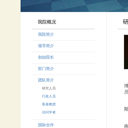
我院概况
我院简介
领导简介
·
曾晓明党组书记
创始院长
·
奚劲松副院长
部门简介
·
韩晶磊副院长
·
周勇副院长
团队简介
·
林勇新副院长
·
研究人员
·
行政人员
·
客座教授
·
访问学者
国际合作