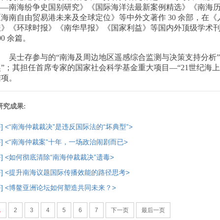
——南海纷争史国别研究》《国际海洋法最新案例精选》《南海
《海南自由贸易港未来及全球定位》等中外文著作 30 余部，在
报》《环球时报》《南华早报》《国家利益》等国内外顶级学术
00 余篇。
吴士存参与的“南海及周边地区遥感综合监测与决策支持分析”项
奖”；其担任首席专家的国家社会科学基金重大项目—“21世纪海上丝
结项。
研究成果:
评] <“南海仲裁裁决”是违反国际法的“坏典型”>
评] <“南海仲裁案”十年，一场政治闹剧而已>
评] <如何彻底清除“南海仲裁裁决”遗毒>
评] <提升南海议题国际传播效能的路径思考>
评] <博鳌亚洲论坛如何塑造共同未来？>
1
2
3
4
5
6
7
下一页
最后一页