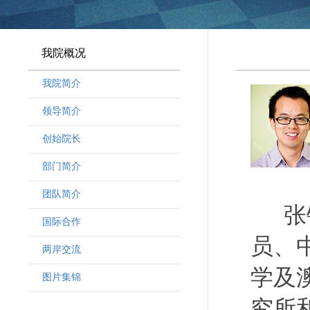
我院概况
我院简介
领导简介
·
曾晓明党组书记
创始院长
·
奚劲松副院长
部门简介
·
韩晶磊副院长
·
周勇副院长
团队简介
张
·
林勇新副院长
·
研究人员
国际合作
·
行政人员
员、
两岸交流
·
客座教授
学及
·
访问学者
图片集锦
究所