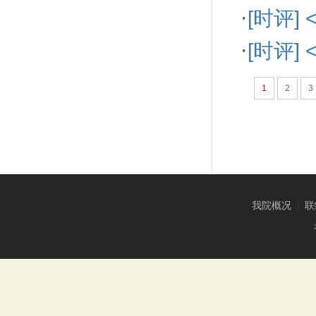
·
[时评
·
[时评]
1
2
3
我院概况
|
联