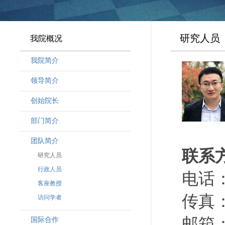
研究人员
我院概况
我院简介
领导简介
·
曾晓明党组书记
创始院长
·
奚劲松副院长
部门简介
·
韩晶磊副院长
·
周勇副院长
团队简介
联系
·
林勇新副院长
·
研究人员
·
行政人员
电话：（
·
客座教授
传真：（
·
访问学者
邮箱：d
国际合作