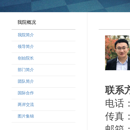
我院概况
我院简介
领导简介
·
曾晓明党组书记
创始院长
·
奚劲松副院长
部门简介
·
韩晶磊副院长
·
周勇副院长
团队简介
联系
·
林勇新副院长
·
研究人员
国际合作
·
行政人员
电话：（
两岸交流
·
客座教授
传真：（
·
访问学者
图片集锦
邮箱：d